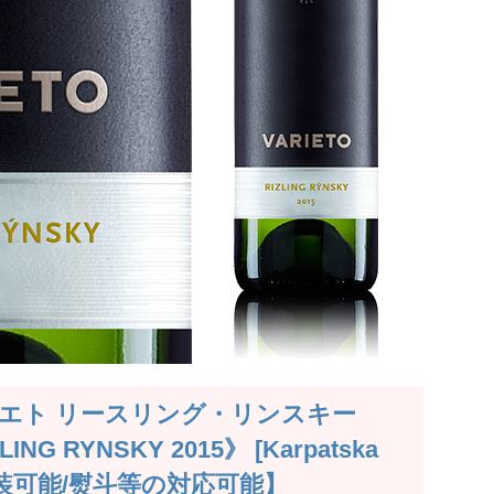
エト リースリング・リンスキー
ING RYNSKY 2015》 [Karpatska
包装可能/熨斗等の対応可能】