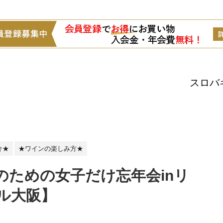
スロバ
介★
★ワインの楽しみ方★
のための女子だけ忘年会inリ
ル大阪】