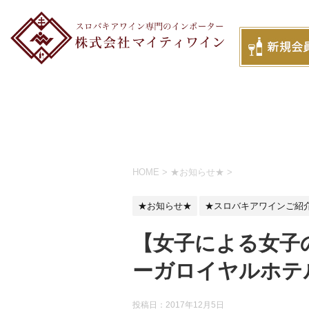
HOME
>
★お知らせ★
>
★お知らせ★
★スロバキアワインご紹
【女子による女子
ーガロイヤルホテ
投稿日：
2017年12月5日