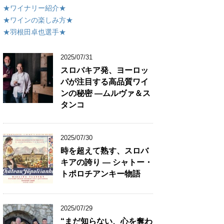
★ワイナリー紹介★
★ワインの楽しみ方★
★羽根田卓也選手★
2025/07/31
スロバキア発、ヨーロッ
パが注目する高品質ワイ
ンの秘密 ―ムルヴァ＆ス
タンコ
2025/07/30
時を超えて熟す、スロバ
キアの誇り ― シャトー・
トポロチアンキー物語
2025/07/29
“まだ知らない、心を奪わ