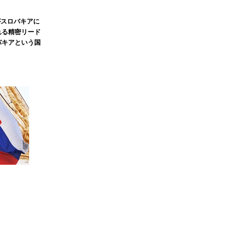
がスロバキアに
れる精密リード
バキアという国