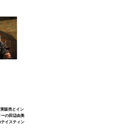
に実販売とイン
ターの田辺由美
のテイスティン