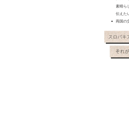
素晴ら
伝えた
両国の