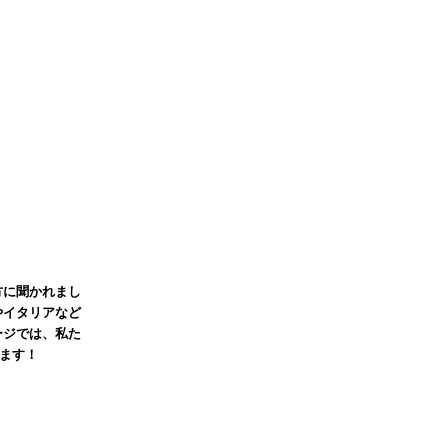
方に聞かれまし
やイタリアなど
ージでは、私た
ます！