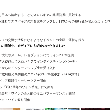
を日本へ輸出することでスロバキアの経済発展に貢献する
を通じてスロバキアの知名度をアップし、日本からの旅行者が増えるようにP
人々の交流が活発になるようなイベントの企画、運営を行う
トの開催や、メディアにも紹介いただきました
ア大統領来日時、レセプションにてワイン200本提供
ア大使館にてスロバキアワインテイスティングパーティ
アからのインターンシップ生の受け入れ
ア政府観光局共催のスロバキアPR事業参加（JATA旅博）
バキア横断ワイナリーツアー開催
フジ「辰巳琢郎のワイン番組」にて紹介
能楽堂「ワインの会と能のミニパフォーマンス」開催
バキアワイン祭り開催