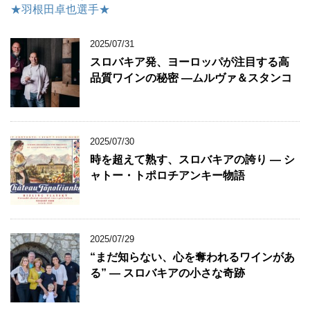
★羽根田卓也選手★
2025/07/31
スロバキア発、ヨーロッパが注目する高
品質ワインの秘密 ―ムルヴァ＆スタンコ
2025/07/30
時を超えて熟す、スロバキアの誇り ― シ
ャトー・トポロチアンキー物語
2025/07/29
“まだ知らない、心を奪われるワインがあ
る” ― スロバキアの小さな奇跡