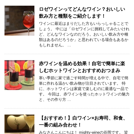
ロゼワインってどんなワイン？おいしい
飲み方と種類をご紹介します！
ワインに最近はまりだした方もいらっしゃることで
しょう。 中には「ロゼワインに挑戦してみたいけれ
ど、どんなワインなのだろう。おいしい飲み方や種
類はあるのだろうか」と思われている場合もあるか
もしれません。 …
赤ワインを温める効果！自宅で簡単に楽
しむホットワインとおすすめおつまみ
寒い季節に家で過ごす時間が増える中で、自宅で簡
単に作れる温かい飲み物が注目されています。 特
に、ホットワインは家庭で楽しむのに最適な一品で
す。 今回は、赤ワインを使ったホットワインの魅力
と、その作り方 …
【おすすめ！】白ワイン×お寿司、和食、
一番の組み合わせ！
みなさんこんにちは！ mighty-wineの谷岡です。 皆