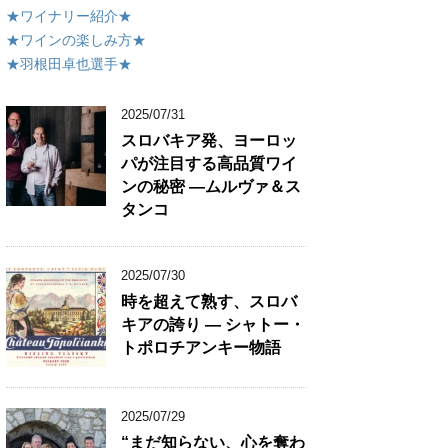
★ワイナリー紹介★
★ワインの楽しみ方★
★羽根田卓也選手★
2025/07/31
スロバキア発、ヨーロッ
パが注目する高品質ワイ
ンの秘密 ―ムルヴァ＆ス
タンコ
2025/07/30
時を超えて熟す、スロバ
キアの誇り ― シャトー・
トポロチアンキー物語
2025/07/29
“まだ知らない、心を奪わ