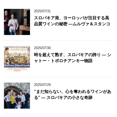
2025/07/31
スロバキア発、ヨーロッパが注目する高
品質ワインの秘密 ―ムルヴァ＆スタンコ
2025/07/30
時を超えて熟す、スロバキアの誇り ― シ
ャトー・トポロチアンキー物語
2025/07/29
“まだ知らない、心を奪われるワインがあ
る” ― スロバキアの小さな奇跡