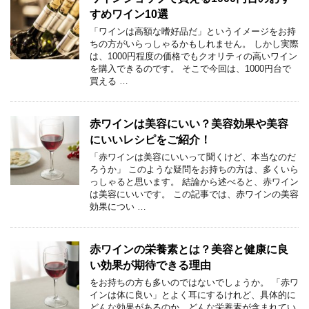
すめワイン10選
「ワインは高額な嗜好品だ」というイメージをお持
ちの方がいらっしゃるかもしれません。 しかし実際
は、1000円程度の価格でもクオリティの高いワイン
を購入できるのです。 そこで今回は、1000円台で
買える …
赤ワインは美容にいい？美容効果や美容
にいいレシピをご紹介！
「赤ワインは美容にいいって聞くけど、本当なのだ
ろうか」 このような疑問をお持ちの方は、多くいら
っしゃると思います。 結論から述べると、赤ワイン
は美容にいいです。 この記事では、赤ワインの美容
効果につい …
赤ワインの栄養素とは？美容と健康に良
い効果が期待できる理由
をお持ちの方も多いのではないでしょうか。 「赤ワ
インは体に良い」とよく耳にするけれど、具体的に
どんな効果があるのか、どんな栄養素が含まれてい