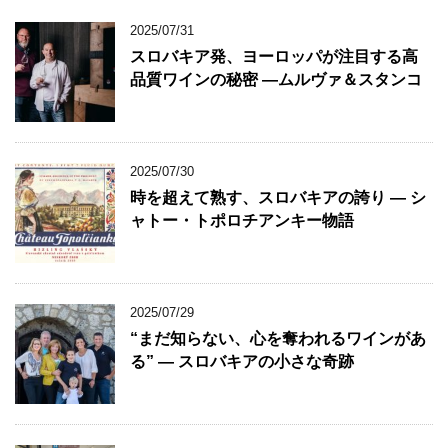
2025/07/31
スロバキア発、ヨーロッパが注目する高
品質ワインの秘密 ―ムルヴァ＆スタンコ
2025/07/30
時を超えて熟す、スロバキアの誇り ― シ
ャトー・トポロチアンキー物語
2025/07/29
“まだ知らない、心を奪われるワインがあ
る” ― スロバキアの小さな奇跡