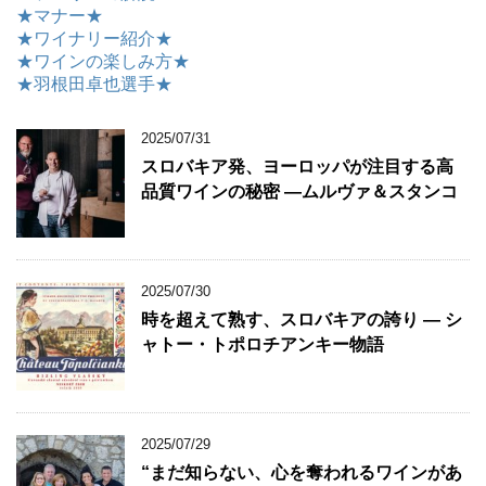
★マナー★
★ワイナリー紹介★
★ワインの楽しみ方★
★羽根田卓也選手★
2025/07/31
スロバキア発、ヨーロッパが注目する高
品質ワインの秘密 ―ムルヴァ＆スタンコ
2025/07/30
時を超えて熟す、スロバキアの誇り ― シ
ャトー・トポロチアンキー物語
2025/07/29
“まだ知らない、心を奪われるワインがあ