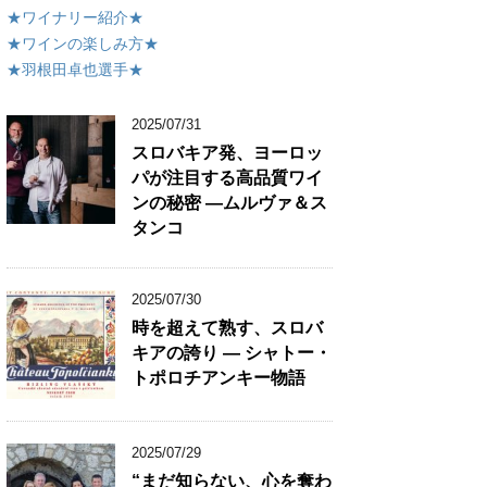
★ワイナリー紹介★
★ワインの楽しみ方★
★羽根田卓也選手★
2025/07/31
スロバキア発、ヨーロッ
パが注目する高品質ワイ
ンの秘密 ―ムルヴァ＆ス
タンコ
2025/07/30
時を超えて熟す、スロバ
キアの誇り ― シャトー・
トポロチアンキー物語
2025/07/29
“まだ知らない、心を奪わ