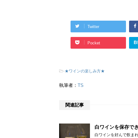
Twitter
B
Pocket
-
★ワインの楽しみ方★
執筆者：
TS
関連記事
白ワインを保存で
白ワインを好んで飲まれ