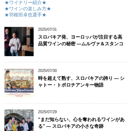
★ワイナリー紹介★
★ワインの楽しみ方★
★羽根田卓也選手★
2025/07/31
スロバキア発、ヨーロッパが注目する高
品質ワインの秘密 ―ムルヴァ＆スタンコ
2025/07/30
時を超えて熟す、スロバキアの誇り ― シ
ャトー・トポロチアンキー物語
2025/07/29
“まだ知らない、心を奪われるワインがあ
る” ― スロバキアの小さな奇跡