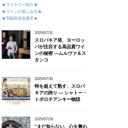
★ワイナリー紹介★
★ワインの楽しみ方★
★羽根田卓也選手★
2025/07/31
スロバキア発、ヨーロッ
パが注目する高品質ワイ
ンの秘密 ―ムルヴァ＆ス
タンコ
2025/07/30
時を超えて熟す、スロバ
キアの誇り ― シャトー・
トポロチアンキー物語
2025/07/29
“まだ知らない、心を奪わ