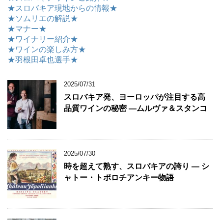
★スロバキア現地からの情報★
★ソムリエの解説★
★マナー★
★ワイナリー紹介★
★ワインの楽しみ方★
★羽根田卓也選手★
2025/07/31
スロバキア発、ヨーロッパが注目する高
品質ワインの秘密 ―ムルヴァ＆スタンコ
2025/07/30
時を超えて熟す、スロバキアの誇り ― シ
ャトー・トポロチアンキー物語