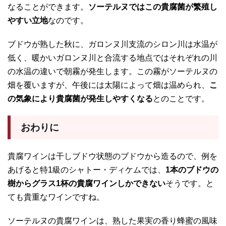
なることができます。
ソーテルヌではこの貴腐菌が繁殖し
やすい立地
なのです。
ブドウが熟した秋に、ガロンヌ川支流のシロン川は水温が
低く、暖かいガロンヌ川と合流する地点ではそれぞれの川
の水温の違いで朝霧が発生します。この霧がソーテルヌの
畑を覆いますが、午後には太陽によって畑は温められ、
こ
の気象により貴腐菌が発生しやすくなる
とのことです。
おわりに
貴腐ワインは干しブドウ状態のブドウから造るので、例を
あげると特1級のシャトー・ディケムでは、
1本のブドウの
樹からグラス1杯の貴腐ワインしかできない
そうです。と
ても貴重なワインですね。
ソーテルヌの貴腐ワインは、熟した果実の香り蜂蜜の風味