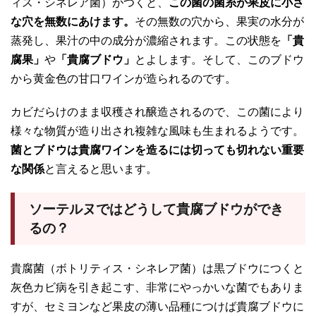
ィス・シネレア菌）がつくと、
この菌の菌糸が果皮に小さ
な穴を無数にあけます。
その無数の穴から、果実の水分が
蒸発し、果汁の中の成分が濃縮されます。この状態を
「貴
腐果」
や
「貴腐ブドウ」
とよします。そして、このブドウ
から黄金色の甘口ワインが造られるのです。
カビだらけのまま収穫され醸造されるので、この菌により
様々な物質が造り出され複雑な風味も生まれるようです。
菌とブドウは貴腐ワインを造るには切っても切れない重要
な関係
と言えると思います。
ソーテルヌではどうして貴腐ブドウができ
るの？
貴腐菌（ボトリティス・シネレア菌）は黒ブドウにつくと
灰色カビ病を引き起こす、非常にやっかいな菌でもありま
すが、セミヨンなど果皮の薄い品種につけば貴腐ブドウに