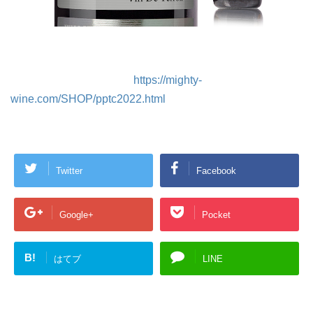
https://mighty-
wine.com/SHOP/pptc2022.html
Twitter
Facebook
Google+
Pocket
B!
はてブ
LINE