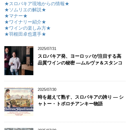
★スロバキア現地からの情報★
★ソムリエの解説★
★マナー★
★ワイナリー紹介★
★ワインの楽しみ方★
★羽根田卓也選手★
2025/07/31
スロバキア発、ヨーロッパが注目する高
品質ワインの秘密 ―ムルヴァ＆スタンコ
2025/07/30
時を超えて熟す、スロバキアの誇り ― シ
ャトー・トポロチアンキー物語