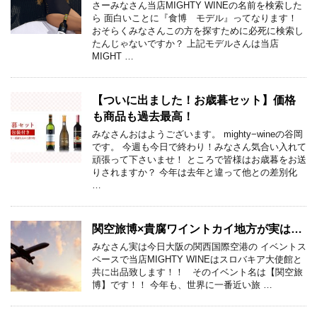
さーみなさん当店MIGHTY WINEの名前を検索した
ら 面白いことに『食博 モデル』ってなります！
おそらくみなさんこの方を探すために必死に検索し
たんじゃないですか？ 上記モデルさんは当店
MIGHT …
【ついに出ました！お歳暮セット】価格
も商品も過去最高！
みなさんおはようございます。 mighty−wineの谷岡
です。 今週も今日で終わり！みなさん気合い入れて
頑張って下さいませ！ ところで皆様はお歳暮をお送
りされますか？ 今年は去年と違って他との差別化
…
関空旅博×貴腐ワイントカイ地方が実は…
みなさん実は今日大阪の関西国際空港の イベントス
ペースで当店MIGHTY WINEはスロバキア大使館と
共に出品致します！！ そのイベント名は【関空旅
博】です！！ 今年も、世界に一番近い旅 …