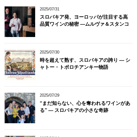
2025/07/31
スロバキア発、ヨーロッパが注目する高
品質ワインの秘密 ―ムルヴァ＆スタンコ
2025/07/30
時を超えて熟す、スロバキアの誇り ― シ
ャトー・トポロチアンキー物語
2025/07/29
“まだ知らない、心を奪われるワインがあ
る” ― スロバキアの小さな奇跡