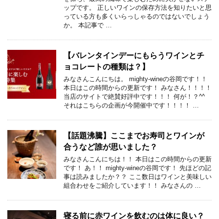
ップです。 正しいワインの保存方法を知りたいと思
っている方も多くいらっしゃるのではないでしょう
か。 本記事で …
【バレンタインデーにもらうワインとチ
ョコレートの種類は？】
みなさんこんにちは。 mighty-wineの谷岡です！！
本日はこの時間からの更新です！ みなさん！！！！
当店のサイトで絶賛好評中です！！！ 何が！？^^
それはこちらの企画が今開催中です！！！！ …
【話題沸騰】ここまでお寿司とワインが
合うなど誰が思いました？
みなさんこんにちは！！ 本日はこの時間からの更新
です！ あ！！ mighty-wineの谷岡です！ 先ほどの記
事は読みましたか？？ ここ数日はワインと美味しい
組合わせをご紹介しています！！ みなさんの …
寝る前に赤ワインを飲むのは体に良い？