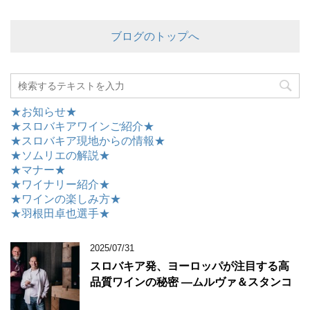
ブログのトップへ
★お知らせ★
★スロバキアワインご紹介★
★スロバキア現地からの情報★
★ソムリエの解説★
★マナー★
★ワイナリー紹介★
★ワインの楽しみ方★
★羽根田卓也選手★
2025/07/31
スロバキア発、ヨーロッパが注目する高
品質ワインの秘密 ―ムルヴァ＆スタンコ