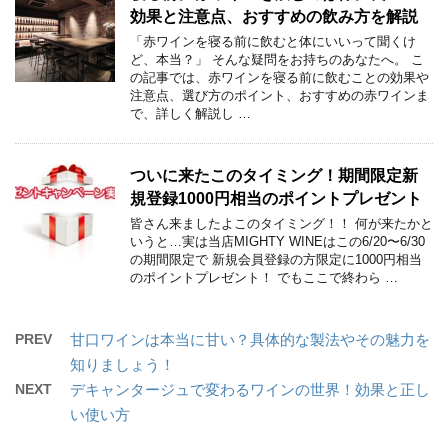
効果と注意点、おすすめの飲み方を解説
「赤ワインを寝る前に飲むと体にいいって聞くけ
ど、本当？」 そんな疑問をお持ちのあなたへ。 こ
の記事では、赤ワインを寝る前に飲むことの効果や
注意点、選び方のポイント、おすすめの赤ワインま
で、詳しく解説し …
ついに来たこのタイミング！期間限定新
規登録1000円相当のポイントプレゼント
皆さん来ましたよこのタイミング！！ 何が来たかと
いうと…実は当店MIGHTY WINEはこの6/20〜6/30
の期間限定で 新規会員登録の方限定に1000円相当
のポイントプレゼント！ でもここで終わら …
PREV
甘口ワインは本当に甘い？具体的な製法やその魅力を
知りましょう！
NEXT
デキャンタージュで変わるワインの世界！効果と正し
い使い方