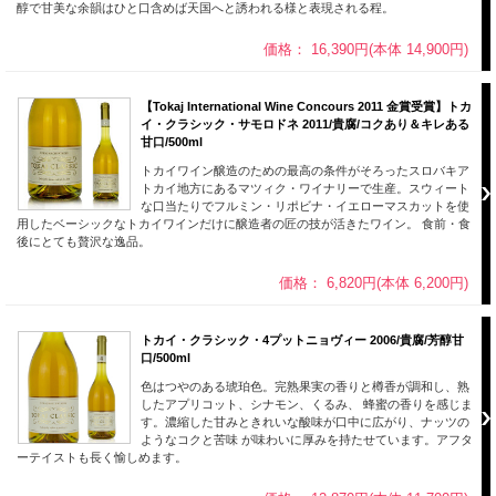
醇で甘美な余韻はひと口含めば天国へと誘われる様と表現される程。
価格： 16,390円(本体 14,900円)
【Tokaj International Wine Concours 2011 金賞受賞】トカ
イ・クラシック・サモロドネ 2011/貴腐/コクあり＆キレある
甘口/500ml
トカイワイン醸造のための最高の条件がそろったスロバキア
トカイ地方にあるマツィク・ワイナリーで生産。スウィート
な口当たりでフルミン・リポビナ・イエローマスカットを使
用したベーシックなトカイワインだけに醸造者の匠の技が活きたワイン。 食前・食
後にとても贅沢な逸品。
価格： 6,820円(本体 6,200円)
トカイ・クラシック・4プットニョヴィー 2006/貴腐/芳醇甘
口/500ml
色はつやのある琥珀色。完熟果実の香りと樽香が調和し、熟
したアプリコット、シナモン、くるみ、 蜂蜜の香りを感じま
す。濃縮した甘みときれいな酸味が口中に広がり、ナッツの
ようなコクと苦味 が味わいに厚みを持たせています。アフタ
ーテイストも長く愉しめます。