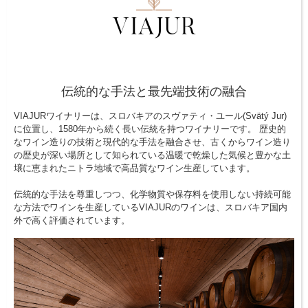
伝統的な手法と最先端技術の融合
VIAJURワイナリーは、スロバキアのスヴァティ・ユール(Svätý Jur)
に位置し、1580年から続く長い伝統を持つワイナリーです。 歴史的
なワイン造りの技術と現代的な手法を融合させ、古くからワイン造り
の歴史が深い場所として知られている温暖で乾燥した気候と豊かな土
壌に恵まれたニトラ地域で高品質なワイン生産しています。
伝統的な手法を尊重しつつ、化学物質や保存料を使用しない持続可能
な方法でワインを生産しているVIAJURのワインは、スロバキア国内
外で高く評価されています。