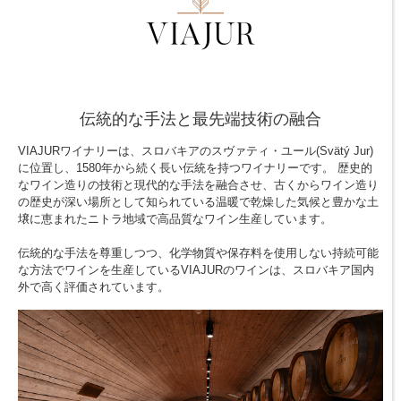
伝統的な手法と最先端技術の融合
VIAJURワイナリーは、スロバキアのスヴァティ・ユール(Svätý Jur)
に位置し、1580年から続く長い伝統を持つワイナリーです。 歴史的
なワイン造りの技術と現代的な手法を融合させ、古くからワイン造り
の歴史が深い場所として知られている温暖で乾燥した気候と豊かな土
壌に恵まれたニトラ地域で高品質なワイン生産しています。
伝統的な手法を尊重しつつ、化学物質や保存料を使用しない持続可能
な方法でワインを生産しているVIAJURのワインは、スロバキア国内
外で高く評価されています。