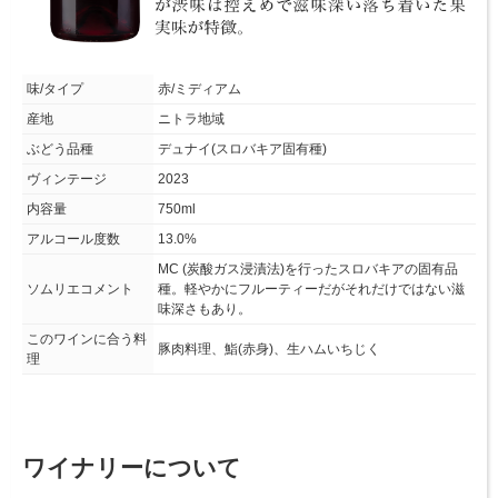
味/タイプ
赤/ミディアム
産地
ニトラ地域
ぶどう品種
デュナイ(スロバキア固有種)
ヴィンテージ
2023
内容量
750ml
アルコール度数
13.0%
MC (炭酸ガス浸漬法)を行ったスロバキアの固有品
ソムリエコメント
種。軽やかにフルーティーだがそれだけではない滋
味深さもあり。
このワインに合う料
豚肉料理、鮨(赤身)、生ハムいちじく
理
ワイナリーについて