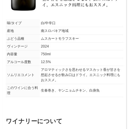
味/タイプ
白/中辛口
産地
南スロバキア地域
ぶどう品種
ムスカートモラフスキー
ヴィンテージ
2024
内容量
750ml
アルコール度数
12.5%
アロマティックさを思わせるマスカット香が甘さを
ソムリエコメント
想起させるが飲み口はドライ。エスニック料理にも
おススメ。
このワインに合う料
生春巻き、ヤンニョムチキン、白身魚
理
ワイナリーについて