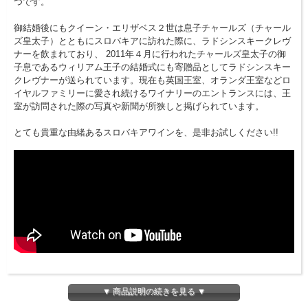
つです。
御結婚後にもクイーン・エリザベス２世は息子チャールズ（チャール
ズ皇太子）とともにスロバキアに訪れた際に、ラドシンスキークレヴ
ナーを飲まれており、 2011年４月に行われたチャールズ皇太子の御
子息であるウィリアム王子の結婚式にも寄贈品としてラドシンスキー
クレヴナーが送られています。現在も英国王室、オランダ王室などロ
イヤルファミリーに愛され続けるワイナリーのエントランスには、王
室が訪問された際の写真や新聞が所狭しと掲げられています。
とても貴重な由緒あるスロバキアワインを、是非お試しください!!
▼ 商品説明の続きを見る ▼