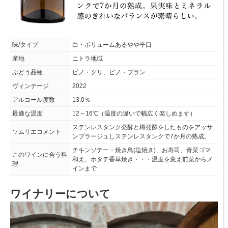
味/タイプ
白・ボリュームあるやや辛口
産地
ニトラ地域
ぶどう品種
ピノ・グリ、ピノ・ブラン
ヴィンテージ
2022
アルコール度数
13.0％
最適な温度
12～16℃（温度の違いで幅広く楽しめます）
ステンレスタンク発酵と樽発酵をしたものをアッサ
ソムリエコメント
ンブラージュしステンレスタンクで7か月の熟成。
チキンソテー・焼き鳥(塩焼き)、お寿司、青菜ゴマ
このワインに合う料
和え、ホタテ香草焼き・・・温度を変え前菜からメ
理
インまで
ワイナリーについて