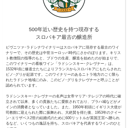
500年近い歴史を持つ現存する
スロバキア最古の醸造所
ピヴニツァ･ラドシナワイナリーはスロバキアに現存する最古のワイ
ナリーで、その歴史は中世ヨーロッパ時代にさかのぼります。キリス
ト教僧院の指導のもと、ブドウの生産、醸造を始めたのが始まりで、
このワイナリーの看板ワイン「ラドシンスキー･クレヴナー」は、
1532年頃に修道士たちによりフランスからスロバキアにもたらされた
ピノ･グリが起源です。このワイナリーのあるニトラ地方のごく限ら
れたラドシナ地域にのみ、このピノ･グリをクレヴナーと呼ぶことが
認められています。
ラドシンスキー･クレヴナーの名声は女帝マリア･テレジアの時代に確
立されて以来、多くの貴族たちに愛飲されており、プラハ城などがメ
インの消費者となっていました。また、1950年初頭にイギリス大使が
司教館に迎えられた際に振舞われ、大絶賛を得た後、1953年のクイー
ン･エリザベス2世の結婚式のために600リットルが英国王宮へ贈られ
るなど、いくつもの逸話を持ち、スロバキアを代表するワインのひと