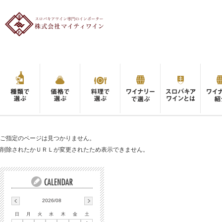
ご指定のページは見つかりません。
削除されたかＵＲＬが変更されたため表示できません。
2026/08
日
月
火
水
木
金
土