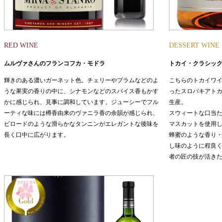
RED WINE
DESSERT WINE
ムルヴァさんのフランコフカ・モドラ
トカイ・クラシック・
輝きのある濃いガーネット色。チェリーやプラムなどのよ
こちらのトカイワ
うな果実の香りの中に、シナモンなどのスパイス香もかす
ったスロバキアト
かに感じられ、見事に調和しています。ジューシーでフル
生産。
ーティな味には樽香由来のヴァニラ香の余韻が感じられ、
スウィートな口当
ビロードのような滑らかなタンニンがエレガントな後味を
マスカットを使用
長く口中に広がります。
蜂蜜のような香り
し味のように程良
者の匠の技が活き