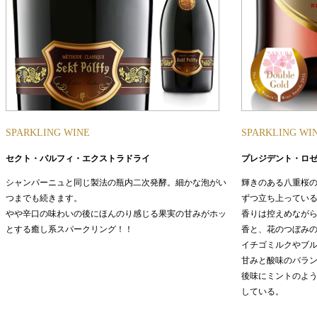
SPARKLING WINE
SPARKLING WI
セクト・パルフィ・エクストラドライ
プレジデント・ロ
シャンパーニュと同じ製法の瓶内二次発酵。細かな泡がい
輝きのある八重桜
つまでも続きます。
ずつ立ち上ってい
やや辛口の味わいの後にほんのり感じる果実の甘みがホッ
香りは控えめなが
とする癒し系スパークリング！！
香と、花のつぼみ
イチゴミルクやブ
甘みと酸味のバラ
後味にミントのよ
している。