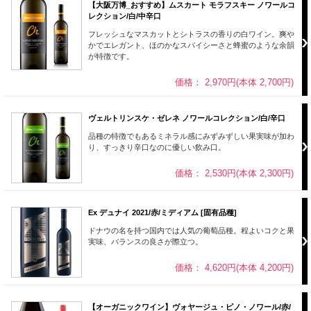
【大阪万博_おすすめ】ムスカート モラフスキー ノワールコ
レクション/白/中辛口
フレッシュなマスカットとシトラスの香りの白ワイン。爽や
かでエレガント、ほのかなスパイシーさと蜂蜜のような余韻
が特徴です。
価格： 2,970円(本体 2,700円)
ヴェルトリンスケ・ゼレネ ノワールコレクション/白/辛口
品種の特徴でもあるミネラル感にみずみずしい果実味が加わ
り、すっきり辛口なのに優しい飲み口。
価格： 2,530円(本体 2,300円)
Ex デュナイ 2021/赤/ミディアム [固有品種]
ドナウの名を持つ国内では人気の葡萄品種。程よいコクと果
実味、バランスの良さが際立つ。
価格： 4,620円(本体 4,200円)
【オーガニックワイン】ヴォヤージュ・ピノ・ノワール/赤/