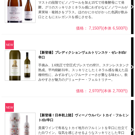
マストの段階でピノノワールを加え15℃で培養酵母にて発
酵。グリのスッキリさミネラル感にわずかなピノノワールが
果実味・複雑さをプラス。ほのかにロゼがかった色調が飲み
口とともにエレガンスを感じさせる。
価格： 7,150円(本体 6,500円)
NEW
【新登場】プレディクションヴェルトリンスケ・ゼレネ/白/
辛口
手摘み、1.6気圧で空圧式プレスでの搾汁。ステンレスタンク
熟成。平均樹齢31年。スッキリとしたミネラル感を備えた品
種特性に、みずみずしいフルーティーさが重なる味わい。飲
みやすさが魅力のグリューナー・フェルトリナー。
価格： 2,970円(本体 2,700円)
NEW
【新登場！日本初上陸】ヴィーノウルバン トカイ・フルミン
ト/白/辛口
貴腐ワインで有名なトカイ地方のフルミントを辛口に仕立て
た白ワイン。塩気を感じさせるようなスッキリとした辛口