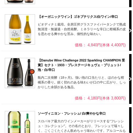
【オーガニックワイン】ゴネプテリクス/白ワイン/辛口
ビオディナミ栽培。全房圧搾グラスファイバータンクで熟成
無清澄・無濾過・自然発酵。ミネラリーな辛口に柑橘系の皮
を思わせる爽やかな苦み、個性的な味わい。
価格： 4,840円(本体 4,400円)
【Danube Wine Challenge 2022 Sparkling CHAMPION 受
賞】セクト・1933・プレステージキュヴェ・ブリュット/
泡・白/辛口
瓶内二次発酵（18ヶ月)。強い泡の口当たりと、ほのかな柑
橘系の香り。鋭く切れのある味わいが口の中に広がり、しっ
かりした余韻がある逸品。
価格： 4,180円(本体 3,800円)
ソーヴィニヨン・フレッシュ/ 白/爽やかな辛口
スロバキア最大のワインメーカーがリリースする“フレッシ
ュ・コレクション”。その名のとおり、フレッシュで瑞々し
く、ごくごくたくさん飲めちゃう味わいです。アルコールも