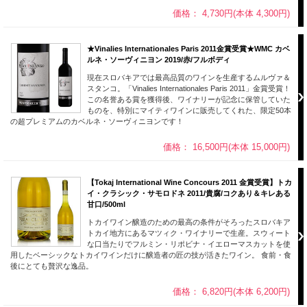
価格： 4,730円(本体 4,300円)
★Vinalies Internationales Paris 2011金賞受賞★WMC カベ
ルネ・ソーヴィニヨン 2019/赤/フルボディ
現在スロバキアでは最高品質のワインを生産するムルヴァ＆
スタンコ。「Vinalies Internationales Paris 2011」金賞受賞！
この名誉ある賞を獲得後、ワイナリーが記念に保管していた
ものを、特別にマイティワインに販売してくれた、限定50本
の超プレミアムのカベルネ・ソーヴィニヨンです！
価格： 16,500円(本体 15,000円)
【Tokaj International Wine Concours 2011 金賞受賞】トカ
イ・クラシック・サモロドネ 2011/貴腐/コクあり＆キレある
甘口/500ml
トカイワイン醸造のための最高の条件がそろったスロバキア
トカイ地方にあるマツィク・ワイナリーで生産。スウィート
な口当たりでフルミン・リポビナ・イエローマスカットを使
用したベーシックなトカイワインだけに醸造者の匠の技が活きたワイン。 食前・食
後にとても贅沢な逸品。
価格： 6,820円(本体 6,200円)