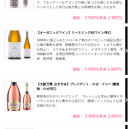
で、フルーティーなアタックの後に塩っけを感じさせる様な
スッキリとした辛口は魚介類との高相性を感じさせます。
価格： 2,530円(本体 2,300円)
【オーガニックワイン】リースリング/白ワイン/辛口
1998年に植えられたスロバキア初のオーガニック認証を受け
た畑の葡萄を使用。柑橘系のアロマが広がり、ミネラル感が
心地よい、コクのある辛口白ワイン。 ビオディナミ栽培。平
均樹齢22年。全房圧搾卵型コンクリートタンクで12か月熟
成 無清澄・無濾過。
価格： 5,500円(本体 5,000円)
【大阪万博_おすすめ】プレジデント・ロゼ・ドゥー /微発
泡・ロゼ/甘口
微発泡のロゼスパークリング。 フレッシュな甘みと酸味との
バランスがとれた爽やかな甘口で、後味にミントのような清
涼感が広がる。
価格： 3,300円(本体 3,000円)