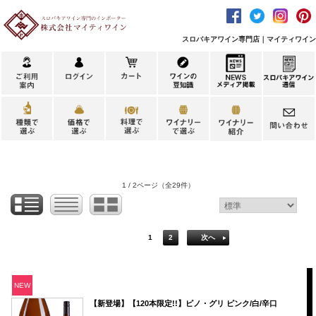
スロバキアワイン専門店｜マイティワイン
1 / 2ページ
（全29件）
1
2
次へ
NEW
【新登場】【120本限定!!】ピノ・グリ ピンク/白/辛口