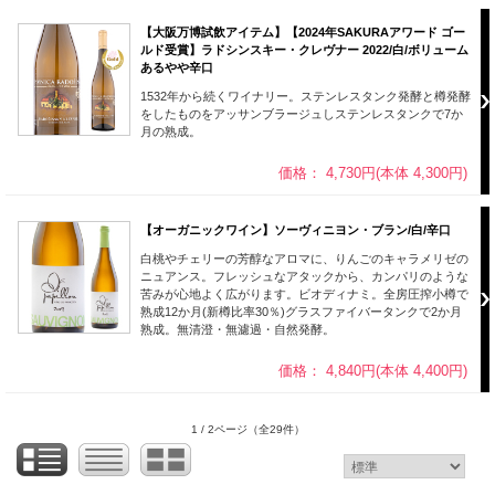
【大阪万博試飲アイテム】【2024年SAKURAアワード ゴー
ルド受賞】ラドシンスキー・クレヴナー 2022/白/ボリューム
あるやや辛口
1532年から続くワイナリー。ステンレスタンク発酵と樽発酵
をしたものをアッサンブラージュしステンレスタンクで7か
月の熟成。
価格： 4,730円(本体 4,300円)
【オーガニックワイン】ソーヴィニヨン・ブラン/白/辛口
白桃やチェリーの芳醇なアロマに、りんごのキャラメリゼの
ニュアンス。フレッシュなアタックから、カンパリのような
苦みが心地よく広がります。ビオディナミ。全房圧搾小樽で
熟成12か月(新樽比率30％)グラスファイバータンクで2か月
熟成。無清澄・無濾過・自然発酵。
価格： 4,840円(本体 4,400円)
1 / 2ページ
（全29件）