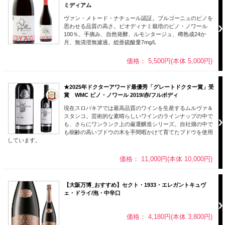
ミディアム
ヴァン・メトード・ナチュール認証。ブルゴーニュのピノを
思わせる品質の高さ。ビオディナミ栽培のピノ・ノワール
100％。手摘み、自然発酵、ルモンタージュ、樽熟成24か
月、無清澄無濾過。総亜硫酸量7mg/L
価格： 5,500円(本体 5,000円)
★2025年ドクターアワード最優秀「グレートドクター賞」受
賞 WMC ピノ・ノワール 2019/赤/フルボディ
現在スロバキアでは最高品質のワインを生産するムルヴァ＆
スタンコ。芸術的な素晴らしいワインのラインナップの中で
も、さらにワンランク上の厳選醸造シリーズ。自社畑の中で
も樹齢の高いブドウの木を手間暇かけて育てたブドウを使用
しています。
価格： 11,000円(本体 10,000円)
【大阪万博_おすすめ】セクト・1933・エレガントキュヴ
ェ・ドライ/泡・中辛口
価格： 4,180円(本体 3,800円)