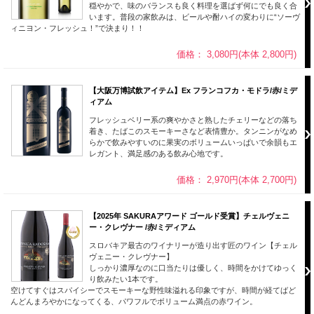
穏やかで、味のバランスも良く料理を選ばず何にでも良く合
います。普段の家飲みは、ビールや酎ハイの変わりに“ソーヴ
ィニヨン・フレッシュ！”で決まり！！
価格： 3,080円(本体 2,800円)
【大阪万博試飲アイテム】Ex フランコフカ・モドラ/赤/ミデ
ィアム
フレッシュベリー系の爽やかさと熟したチェリーなどの落ち
着き、たばこのスモーキーさなど表情豊か。タンニンがなめ
らかで飲みやすいのに果実のボリュームいっぱいで余韻もエ
レガント、満足感のある飲み心地です。
価格： 2,970円(本体 2,700円)
【2025年 SAKURAアワード ゴールド受賞】チェルヴェニ
ー・クレヴナー /赤/ミディアム
スロバキア最古のワイナリーが造り出す匠のワイン【チェル
ヴェニー・クレヴナー】
しっかり濃厚なのに口当たりは優しく、時間をかけてゆっく
り飲みたい1本です。
空けてすぐはスパイシーでスモーキーな野性味溢れる印象ですが、時間が経てばど
んどんまろやかになってくる、パワフルでボリューム満点の赤ワイン。